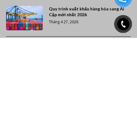
Quy trình xuất khẩu hàng hóa sang Ai
Cập mới nhất 2026
Tháng 4 27, 2026
Tìm hiểu chi tiết về mã đầu ngữ (prefix)
các hãng tàu trên thế giới
Tháng 12 7, 2025
Xếp hạng 20 hãng tàu container lớn nhất
thế giới (Cập nhật năm 2026)
Tháng 11 26, 2025
Giao nhận vận tải giá rẻ -
TTL logistics