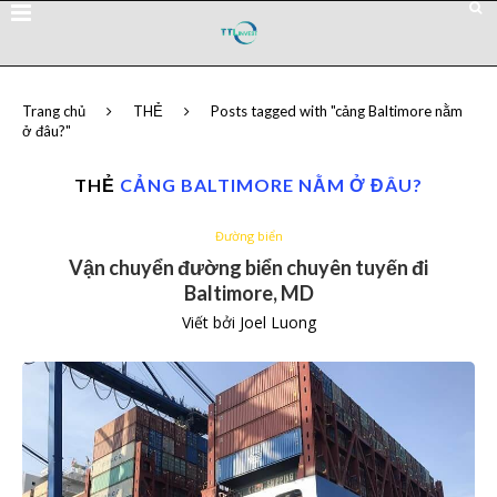
Trang chủ
THẺ
Posts tagged with "cảng Baltimore nằm
ở đâu?"
THẺ
CẢNG BALTIMORE NẰM Ở ĐÂU?
Đường biển
Vận chuyển đường biển chuyên tuyến đi
Baltimore, MD
Viết bởi
Joel Luong