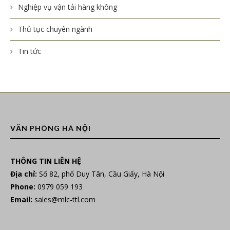
Nghiệp vụ vận tải hàng không
Thủ tục chuyên ngành
Tin tức
VĂN PHÒNG HÀ NỘI
THÔNG TIN LIÊN HỆ
Địa chỉ:
Số 82, phố Duy Tân, Cầu Giấy, Hà Nội
Phone:
0979 059 193
Email:
sales@mlc-ttl.com