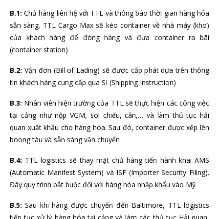
B.1:
Chủ hàng liên hệ với TTL và thông báo thời gian hàng hóa
sẵn sàng. TTL Cargo Max sẽ kéo container về nhà máy (kho)
của khách hàng để đóng hàng và đưa container ra bãi
(container station)
B.2:
Vận đơn (Bill of Lading) sẽ được cấp phát dựa trên thông
tin khách hàng cung cấp qua SI (Shipping Instruction)
B.3:
Nhân viên hiện trường của TTL sẽ thực hiện các công việc
tại cảng như nộp VGM, soi chiếu, cân,… và làm thủ tục hải
quan xuất khẩu cho hàng hóa. Sau đó, container được xếp lên
boong tàu và sẵn sàng vận chuyển
B.4:
TTL logistics sẽ thay mặt chủ hàng tiến hành khai AMS
(Automatic Manifest System) và ISF (Importer Security Filing).
Đây quy trình bắt buộc đối với hàng hóa nhập khẩu vào Mỹ
B.5:
Sau khi hàng được chuyển đến Baltimore, TTL logistics
tiếp tục xử lý hàng hóa tại cảng và làm các thủ tục Hải quan,