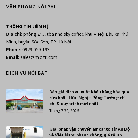
VĂN PHÒNG NỘI BÀI
THÔNG TIN LIÊN HỆ
Địa chỉ:
phòng 215, tòa nhà sky coffee khu A Nội Bài, xã Phú
Minh, huyện Sóc Sơn, TP Hà Nội
Phone:
0979 059 193
Email:
sales@mlc-ttl.com
DỊCH VỤ NỔI BẬT
Báo giá dịch vụ xuất khẩu hàng hóa qua
cửa khẩu Hữu Nghị – Bằng Tường: chi
phí & quy trình mới nhất
Tháng 7 30, 2026
Giải pháp vận chuyển air cargo từ Ấn Độ
về Việt Nam: nhanh chóng, giá rẻ, an