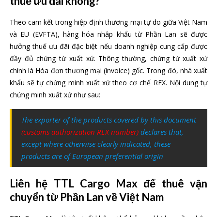
thuế ưu đãi không?
Theo cam kết trong hiệp định thương mại tự do giữa Việt Nam
và EU (EVFTA), hàng hóa nhâp khẩu từ Phần Lan sẽ được
hưởng thuế ưu đãi đặc biệt nếu doanh nghiệp cung cấp được
đầy đủ chứng từ xuất xứ. Thông thường, chứng từ xuất xứ
chính là Hóa đơn thương mại (invoice) gốc. Trong đó, nhà xuất
khẩu sẽ tự chứng minh xuất xứ theo cơ chế REX. Nội dung tự
chứng minh xuất xứ như sau:
The exporter of the products covered by this document
(customs authorization REX number)
declares that,
except where otherwise clearly indicated, these
products are of European preferential origin
Liên hệ TTL Cargo Max để thuê vận
chuyển từ Phần Lan về Việt Nam