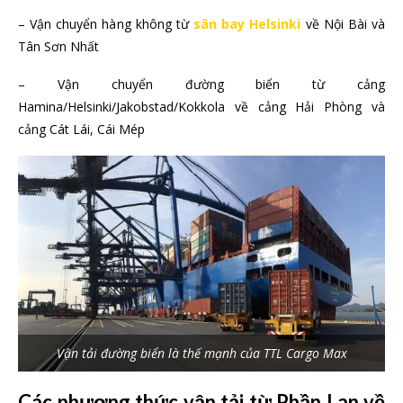
– Vận chuyển hàng không từ
sân bay Helsinki
về Nội Bài và
Tân Sơn Nhất
– Vận chuyển đường biển từ cảng
Hamina/Helsinki/Jakobstad/Kokkola về cảng Hải Phòng và
cảng Cát Lái, Cái Mép
Vận tải đường biển là thế mạnh của TTL Cargo Max
Các phương thức vận tải từ Phần Lan về