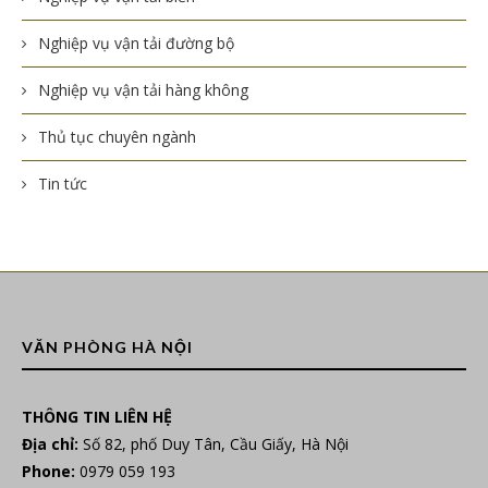
Nghiệp vụ vận tải đường bộ
Nghiệp vụ vận tải hàng không
Thủ tục chuyên ngành
Tin tức
VĂN PHÒNG HÀ NỘI
THÔNG TIN LIÊN HỆ
Địa chỉ:
Số 82, phố Duy Tân, Cầu Giấy, Hà Nội
Phone:
0979 059 193