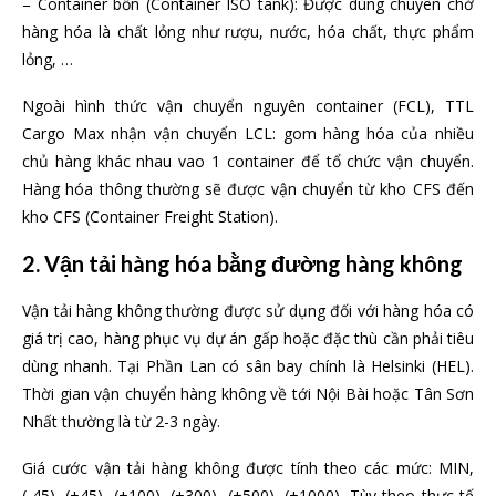
– Container bồn (Container ISO tank): Được dùng chuyên chở
hàng hóa là chất lỏng như rượu, nước, hóa chất, thực phẩm
lỏng, …
Ngoài hình thức vận chuyển nguyên container (FCL), TTL
Cargo Max nhận vận chuyển LCL: gom hàng hóa của nhiều
chủ hàng khác nhau vao 1 container để tổ chức vận chuyển.
Hàng hóa thông thường sẽ được vận chuyển từ kho CFS đến
kho CFS (Container Freight Station).
2. Vận tải hàng hóa bằng đường hàng không
Vận tải hàng không thường được sử dụng đối với hàng hóa có
giá trị cao, hàng phục vụ dự án gấp hoặc đặc thù cần phải tiêu
dùng nhanh. Tại Phần Lan có sân bay chính là Helsinki (HEL).
Thời gian vận chuyển hàng không về tới Nội Bài hoặc Tân Sơn
Nhất thường là từ 2-3 ngày.
Giá cước vận tải hàng không được tính theo các mức: MIN,
(-45), (+45), (+100), (+300), (+500), (+1000). Tùy theo thực tế