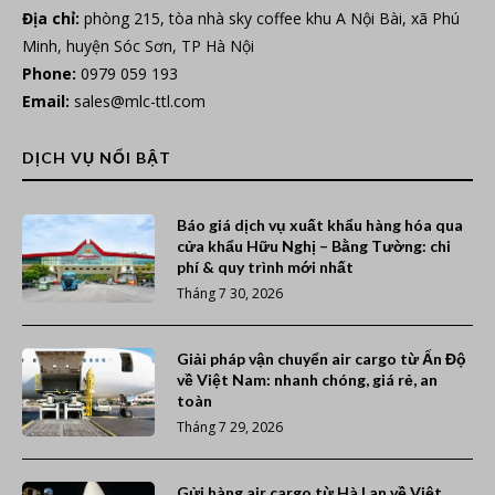
Địa chỉ:
phòng 215, tòa nhà sky coffee khu A Nội Bài, xã Phú
Minh, huyện Sóc Sơn, TP Hà Nội
Phone:
0979 059 193
Email:
sales@mlc-ttl.com
DỊCH VỤ NỔI BẬT
Báo giá dịch vụ xuất khẩu hàng hóa qua
cửa khẩu Hữu Nghị – Bằng Tường: chi
phí & quy trình mới nhất
Tháng 7 30, 2026
Giải pháp vận chuyển air cargo từ Ấn Độ
về Việt Nam: nhanh chóng, giá rẻ, an
toàn
Tháng 7 29, 2026
Gửi hàng air cargo từ Hà Lan về Việt