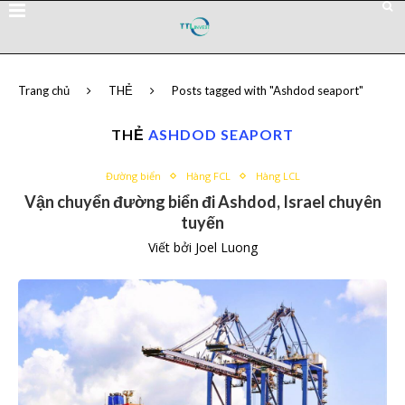
Trang chủ
THẺ
Posts tagged with "Ashdod seaport"
THẺ
ASHDOD SEAPORT
Đường biển
Hàng FCL
Hàng LCL
Vận chuyển đường biển đi Ashdod, Israel chuyên
tuyến
Viết bởi
Joel Luong