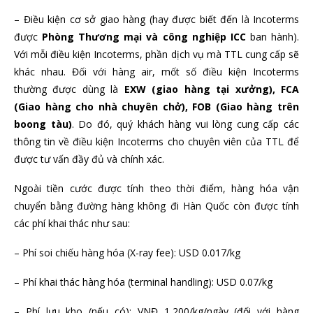
– Điều kiện cơ sở giao hàng (hay được biết đến là Incoterms
được
Phòng Thương mại và công nghiệp ICC
ban hành).
Với mỗi điều kiện Incoterms, phần dịch vụ mà TTL cung cấp sẽ
khác nhau. Đối với hàng air, mốt số điều kiện Incoterms
thường được dùng là
EXW (giao hàng tại xưởng), FCA
(Giao hàng cho nhà chuyên chở), FOB (Giao hàng trên
boong tàu)
. Do đó, quý khách hàng vui lòng cung cấp các
thông tin về điều kiện Incoterms cho chuyên viên của TTL để
được tư vấn đầy đủ và chính xác.
Ngoài tiền cước được tính theo thời điểm, hàng hóa vận
chuyển bằng đường hàng không đi Hàn Quốc còn được tính
các phí khai thác như sau:
– Phí soi chiếu hàng hóa (X-ray fee): USD 0.017/kg
– Phí khai thác hàng hóa (terminal handling): USD 0.07/kg
– Phí lưu kho (nếu có): VNĐ 1,200/kg/ngày (đối với hàng