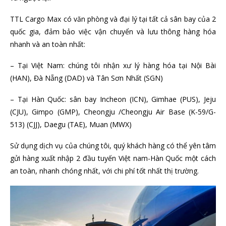
TTL Cargo Max có văn phòng và đại lý tại tất cả sân bay của 2
quốc gia, đảm bảo việc vận chuyển và lưu thông hàng hóa
nhanh và an toàn nhất:
– Tại Việt Nam: chúng tôi nhận xư lý hàng hóa tại Nội Bài
(HAN), Đà Nẵng (DAD) và Tân Sơn Nhất (SGN)
– Tại Hàn Quốc: sân bay Incheon (ICN), Gimhae (PUS), Jeju
(CJU), Gimpo (GMP), Cheongju /Cheongju Air Base (K-59/G-
513) (CJJ), Daegu (TAE), Muan (MWX)
Sử dụng dịch vụ của chúng tôi, quý khách hàng có thể yên tâm
gửi hàng xuất nhập 2 đầu tuyến Việt nam-Hàn Quốc một cách
an toàn, nhanh chóng nhất, với chi phí tốt nhất thị trường.