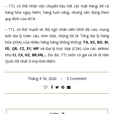
– TTL có thể nhận vận chuyển hầu hết các mặt hàng, kể cả
hàng hóa nguy hiểm, hàng tươi sống, nhưng vẫn đúng theo
quy định của IATA
– TTL có thể mạnh về đội ngũ nhân viên trình độ cao, mạng
lưới đại lý toàn cầu. Hơn nữa, chúng tôi là Tổng đại lý hàng
hóa (GSA) của nhiều hãng hàng khồng không:
TG, KZ, BO, BI,
FD, QR, CZ, EY, MP
và Đại lý trực tiếp (CSA) của các airlines
như
CI, CX, OZ, BR,VN,…
Do đó, TTL luôn có giá và tải đi Hàn
Quốc tốt nhất ở mọi thời điểm.
Tháng 4 18, 2020
0 Comment
THÊM