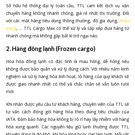
Sở hữu hệ thống đại lý toàn cầu, TTL cam kết dịch vụ vận
chuyển hàng không nhanh chóng, giá rẻ nhất thị trường. Đối
với các mặt hàng tiêu dùng thông thường, đồ gia dụng,
khẩu
trang
, … TTL Cargo Max có thể xử lý và sắp xếp đưa hàng từ
nhanh chóng mà không gặp bất kì trở ngại nào.
2. Hàng
đông lạnh (Frozen cargo)
Hòa hóa đông lạnh có đặc tính là mau hỏng, dễ hỏng nếu
không được bảo quản và xử lý đúng cách. Với nhiều năm kinh
nghiệm và sử lý hàng hóa linh hoạt, lô hàng của quý khách sẽ
được giao nhanh nhất có thể và chắc chắn sẽ vẫn luôn tươi
mới.
Khi nhận được yêu cầu từ khách hàng, chuyên viên của TTL sẽ
tư vấn cách đóng gói hàng hóa theo đúng tiêu chuẩn của
IATA. Đảm bảo hàng hóa không bị rò rỉ hay lây nhiễm với hàng
hóa xung quanh. Các nguyên liệu giữ lạnh thường được TTL
khuyên dùng là đó khô, khí hóa lỏng hoặc Gel làm lạnh. Mỗi vật