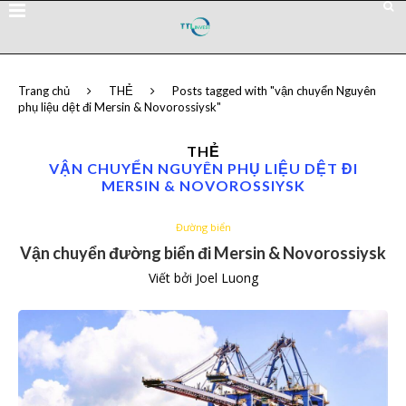
Trang chủ
THẺ
Posts tagged with "vận chuyển Nguyên
phụ liệu dệt đi Mersin & Novorossiysk"
THẺ
VẬN CHUYỂN NGUYÊN PHỤ LIỆU DỆT ĐI
MERSIN & NOVOROSSIYSK
Đường biển
Vận chuyển đường biển đi Mersin & Novorossiysk
Viết bởi
Joel Luong