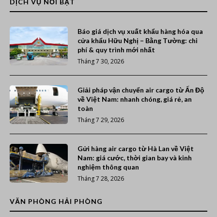
DỊCH VỤ NỔI BẬT
Báo giá dịch vụ xuất khẩu hàng hóa qua
cửa khẩu Hữu Nghị – Bằng Tường: chi
phí & quy trình mới nhất
Tháng 7 30, 2026
Giải pháp vận chuyển air cargo từ Ấn Độ
về Việt Nam: nhanh chóng, giá rẻ, an
toàn
Tháng 7 29, 2026
Gửi hàng air cargo từ Hà Lan về Việt
Nam: giá cước, thời gian bay và kinh
nghiệm thông quan
Tháng 7 28, 2026
VĂN PHÒNG HẢI PHÒNG