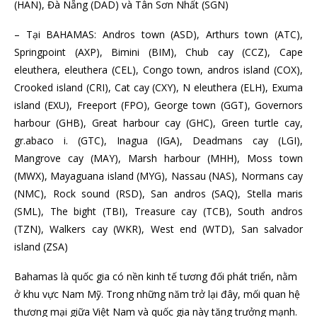
(HAN), Đà Nẵng (DAD) và Tân Sơn Nhất (SGN)
– Tại BAHAMAS: Andros town (ASD), Arthurs town (ATC),
Springpoint (AXP), Bimini (BIM), Chub cay (CCZ), Cape
eleuthera, eleuthera (CEL), Congo town, andros island (COX),
Crooked island (CRI), Cat cay (CXY), N eleuthera (ELH), Exuma
island (EXU), Freeport (FPO), George town (GGT), Governors
harbour (GHB), Great harbour cay (GHC), Green turtle cay,
gr.abaco i. (GTC), Inagua (IGA), Deadmans cay (LGI),
Mangrove cay (MAY), Marsh harbour (MHH), Moss town
(MWX), Mayaguana island (MYG), Nassau (NAS), Normans cay
(NMC), Rock sound (RSD), San andros (SAQ), Stella maris
(SML), The bight (TBI), Treasure cay (TCB), South andros
(TZN), Walkers cay (WKR), West end (WTD), San salvador
island (ZSA)
Bahamas là quốc gia có nền kinh tế tương đối phát triển, nằm
ở khu vực Nam Mỹ. Trong những năm trở lại đây, mối quan hệ
thương mại giữa Việt Nam và quốc gia này tăng trưởng mạnh.