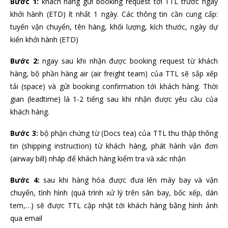
Bước 1:
khách hàng gửi booking request tới TTL trước ngày
khởi hành (ETD) ít nhất 1 ngày. Các thông tin cần cung cấp:
tuyến vận chuyển, tên hàng, khối lượng, kích thước, ngày dự
kiến khởi hành (ETD)
Bước 2:
ngay sau khi nhận được booking request từ khách
hàng, bộ phần hàng air (air freight team) của TTL sẽ sắp xếp
tải (space) và gửi booking confirmation tới khách hàng. Thời
gian (leadtime) là 1-2 tiếng sau khi nhận được yêu cầu của
khách hàng.
Bước 3:
bộ phận chứng từ (Docs tea) của TTL thu thập thông
tin (shipping instruction) từ khách hàng, phát hành vận đơn
(airway bill) nháp để khách hàng kiểm tra và xác nhận
Bước 4:
sau khi hàng hóa được đưa lên máy bay và vận
chuyển, tình hình (quá trình xử lý trên sân bay, bốc xếp, dán
tem,…) sẽ được TTL cập nhật tới khách hàng bằng hình ảnh
qua email