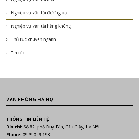
Nghiệp vụ vận tải đường bộ
Nghiệp vụ vận tải hàng không
Thủ tục chuyên ngành
Tin tức
VĂN PHÒNG HÀ NỘI
THÔNG TIN LIÊN HỆ
Địa chỉ:
Số 82, phố Duy Tân, Cầu Giấy, Hà Nội
Phone:
0979 059 193