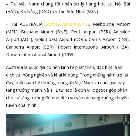
– Tại Việt Nam: chúng tôi nhận xư lý hàng hóa tại Nội Bài
(HAN), Đà Nẵng (DAD) và Tân Sơn Nhất (SGN)
– Tại AUSTRALIA:
Sydney Airport (SYD)
, Melbourne Airport
(MEL), Brisbane Airport (BNE), Perth Airport (PER), Adelaide
Airport (ADL), Gold Coast Airport (OOL), Cairns Airport (CNS),
Canberra Airport (CBR), Hobart International Airport (HBA),
Darwin International Airport (DRW)
Australia là quốc gia có nền kinh tế phát triển, đặc biệt là về
dịch vụ, nông nghiệp và khai khoáng. Trong những năm trở lại
đây, mối quan hệ thương mại giữa Việt Nam và quốc gia này
tăng trưởng mạnh. Và TTL tự hào là đơn vị logistics góp phần
cho sự tăng trưởng đó nhờ dịch vụ vận tải hàng không chuyên
tuyến của mình.