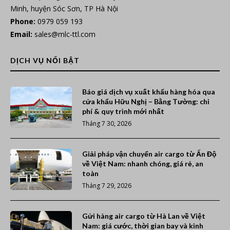
Minh, huyện Sóc Sơn, TP Hà Nội
Phone:
0979 059 193
Email:
sales@mlc-ttl.com
DỊCH VỤ NỔI BẬT
Báo giá dịch vụ xuất khẩu hàng hóa qua
cửa khẩu Hữu Nghị – Bằng Tường: chi
phí & quy trình mới nhất
Tháng 7 30, 2026
Giải pháp vận chuyển air cargo từ Ấn Độ
về Việt Nam: nhanh chóng, giá rẻ, an
toàn
Tháng 7 29, 2026
Gửi hàng air cargo từ Hà Lan về Việt
Nam: giá cước, thời gian bay và kinh