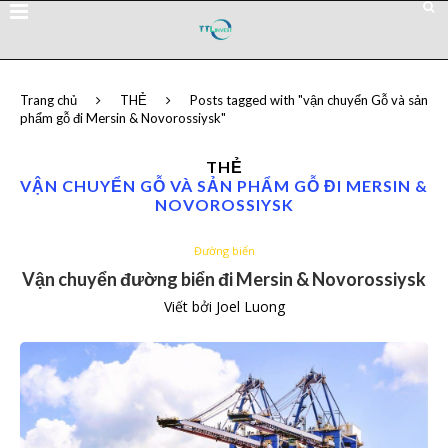
Trang chủ
THẺ
Posts tagged with "vận chuyển Gỗ và sản
phẩm gỗ đi Mersin & Novorossiysk"
THẺ
VẬN CHUYỂN GỖ VÀ SẢN PHẨM GỖ ĐI MERSIN &
NOVOROSSIYSK
Đường biển
Vận chuyển đường biển đi Mersin & Novorossiysk
Viết bởi
Joel Luong