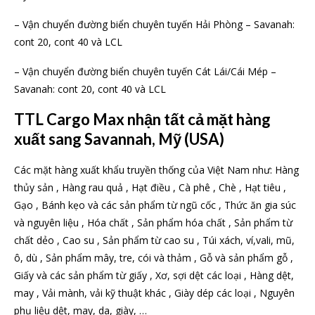
– Vận chuyển đường biển chuyên tuyến Hải Phòng – Savanah:
cont 20, cont 40 và LCL
– Vận chuyển đường biển chuyên tuyến Cát Lái/Cái Mép –
Savanah: cont 20, cont 40 và LCL
TTL Cargo Max nhận tất cả mặt hàng
xuất sang Savannah, Mỹ (USA)
Các mặt hàng xuất khẩu truyền thống của Việt Nam như: Hàng
thủy sản , Hàng rau quả , Hạt điều , Cà phê , Chè , Hạt tiêu ,
Gạo , Bánh kẹo và các sản phẩm từ ngũ cốc , Thức ăn gia súc
và nguyên liệu , Hóa chất , Sản phẩm hóa chất , Sản phẩm từ
chất dẻo , Cao su , Sản phẩm từ cao su , Túi xách, ví,vali, mũ,
ô, dù , Sản phẩm mây, tre, cói và thảm , Gỗ và sản phẩm gỗ ,
Giấy và các sản phẩm từ giấy , Xơ, sợi dệt các loại , Hàng dệt,
may , Vải mành, vải kỹ thuật khác , Giày dép các loại , Nguyên
phụ liệu dệt, may, da, giày, …