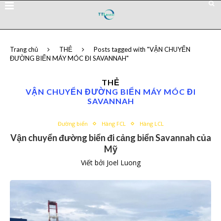
Trang chủ
THẺ
Posts tagged with "VẬN CHUYỂN
ĐƯỜNG BIỂN MÁY MÓC ĐI SAVANNAH"
THẺ
VẬN CHUYỂN ĐƯỜNG BIỂN MÁY MÓC ĐI
SAVANNAH
Đường biển
Hàng FCL
Hàng LCL
Vận chuyển đường biển đi cảng biển Savannah của
Mỹ
Viết bởi
Joel Luong