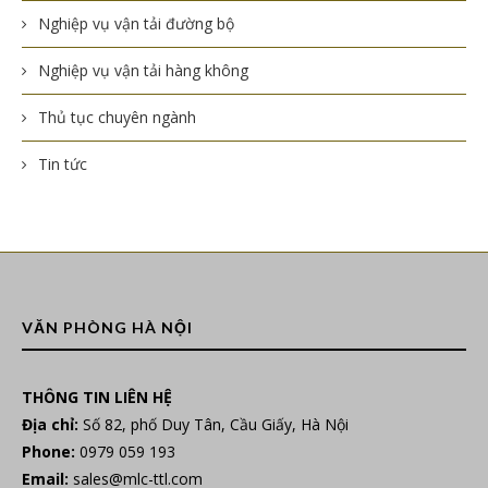
Nghiệp vụ vận tải đường bộ
Nghiệp vụ vận tải hàng không
Thủ tục chuyên ngành
Tin tức
VĂN PHÒNG HÀ NỘI
THÔNG TIN LIÊN HỆ
Địa chỉ:
Số 82, phố Duy Tân, Cầu Giấy, Hà Nội
Phone:
0979 059 193
Email:
sales@mlc-ttl.com