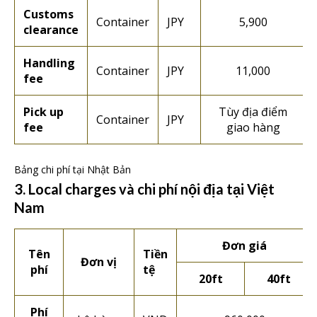
Customs
Container
JPY
5,900
clearance
Handling
Container
JPY
11,000
fee
Pick up
Tùy địa điểm
Container
JPY
fee
giao hàng
Bảng chi phí tại Nhật Bản
3. Local charges và chi phí nội địa tại Việt
Nam
Đơn giá
Tên
Tiền
Đơn vị
phí
tệ
20ft
40ft
Phí