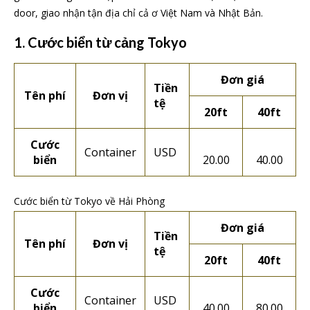
door, giao nhận tận địa chỉ cả ơ Việt Nam và Nhật Bản.
1. Cước biển từ cảng Tokyo
Đơn giá
Tiền
Tên phí
Đơn vị
tệ
20ft
40ft
Cước
Container
USD
biển
20.00
40.00
Cước biển từ Tokyo về Hải Phòng
Đơn giá
Tiền
Tên phí
Đơn vị
tệ
20ft
40ft
Cước
Container
USD
biển
40.00
80.00