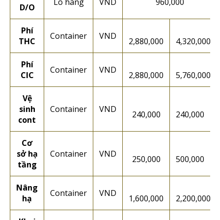
Lô hàng
VND
960,000
D/O
Phí
Container
VND
THC
2,880,000
4,320,000
Phí
Container
VND
CIC
2,880,000
5,760,000
Vệ
sinh
Container
VND
240,000
240,000
cont
Cơ
sở hạ
Container
VND
250,000
500,000
tầng
Nâng
Container
VND
hạ
1,600,000
2,200,000