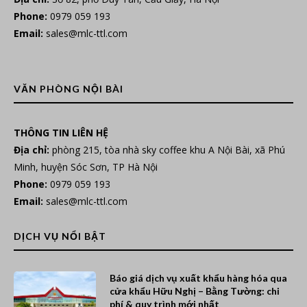
Phone:
0979 059 193
Email:
sales@mlc-ttl.com
VĂN PHÒNG NỘI BÀI
THÔNG TIN LIÊN HỆ
Địa chỉ:
phòng 215, tòa nhà sky coffee khu A Nội Bài, xã Phú
Minh, huyện Sóc Sơn, TP Hà Nội
Phone:
0979 059 193
Email:
sales@mlc-ttl.com
DỊCH VỤ NỔI BẬT
Báo giá dịch vụ xuất khẩu hàng hóa qua
cửa khẩu Hữu Nghị – Bằng Tường: chi
phí & quy trình mới nhất