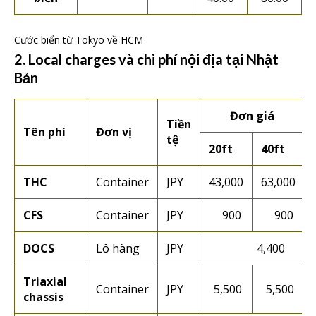
Cước biển từ Tokyo về HCM
2. Local charges và chi phí nội địa tại Nhật
Bản
Đơn giá
Tiền
Tên phí
Đơn vị
tệ
20ft
40ft
THC
Container
JPY
43,000
63,000
CFS
Container
JPY
900
900
DOCS
Lô hàng
JPY
4,400
Triaxial
Container
JPY
5,500
5,500
chassis