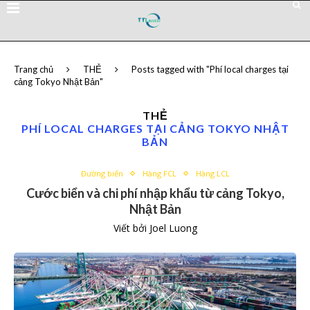
Trang chủ
THẺ
Posts tagged with "Phí local charges tại
cảng Tokyo Nhật Bản"
THẺ
PHÍ LOCAL CHARGES TẠI CẢNG TOKYO NHẬT
BẢN
Đường biển
Hàng FCL
Hàng LCL
Cước biển và chi phí nhập khẩu từ cảng Tokyo,
Nhật Bản
Viết bởi
Joel Luong