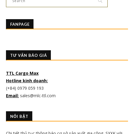
FANPAGE
TƯ VẤN BÁO GIÁ
TTL Cargo Max
Hotline kinh doanh:
(+84) 0979 059 193
Email:
sales@mlc-ttl.com
NỔI BẬT
Chi tiết thủ tục thông báo cơ sở sản xuất gia công, SXXK với