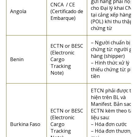
gửi hàng phải nộp
CNCA / CE
cho Đại lý khai CNC
Angola
(Certificado de
tại cảng xếp hàng
Embarque)
(POL) khi thu thập
chứng từ
– Người chuẩn bị
ECTN or BESC
chứng từ: người gửi
(Electronic
hàng (shipper)
Benin
Cargo
– Hình thức xử lý n
Tracking
thiếu chứng từ: phạ
Note)
tiền
ETCN phải được thể
hiện trên BL và
Manifest. Bản sao c
ECTN or BESC
ECTN kèm theo tài
(Electronic
liệu sau:
Burkina Faso
Cargo
– Hóa đơn cước
Tracking
– Hóa đơn thương