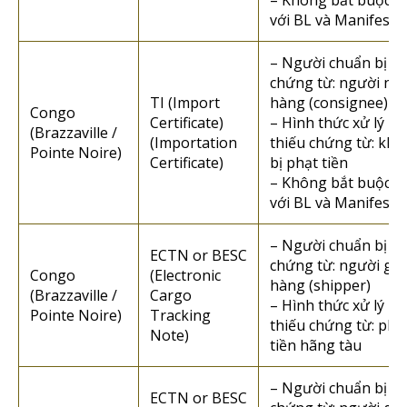
– Không bắt buộc đ
với BL và Manifest
– Người chuẩn bị
chứng từ: người nh
TI (Import
hàng (consignee)
Congo
Certificate)
– Hình thức xử lý n
(Brazzaville /
(Importation
thiếu chứng từ: kh
Pointe Noire)
Certificate)
bị phạt tiền
– Không bắt buộc đ
với BL và Manifest
– Người chuẩn bị
ECTN or BESC
chứng từ: người gửi
Congo
(Electronic
hàng (shipper)
(Brazzaville /
Cargo
– Hình thức xử lý n
Pointe Noire)
Tracking
thiếu chứng từ: phạ
Note)
tiền hãng tàu
– Người chuẩn bị
ECTN or BESC