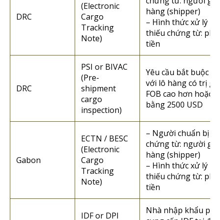
chứng từ: người gửi
(Electronic
hàng (shipper)
DRC
Cargo
– Hình thức xử lý n
Tracking
thiếu chứng từ: phạ
Note)
tiền
PSI or BIVAC
Yêu cầu bắt buộc đố
(Pre-
với lô hàng có trị gi
DRC
shipment
FOB cao hơn hoặc
cargo
bằng 2500 USD
inspection)
– Người chuẩn bị
ECTN / BESC
chứng từ: người gửi
(Electronic
hàng (shipper)
Gabon
Cargo
– Hình thức xử lý n
Tracking
thiếu chứng từ: phạ
Note)
tiền
Nhà nhập khẩu phả
IDF or DPI