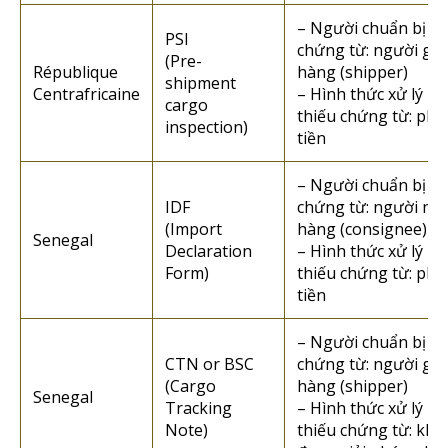
– Người chuẩn bị
PSI
chứng từ: người gửi
(Pre-
République
hàng (shipper)
shipment
Centrafricaine
– Hình thức xử lý n
cargo
thiếu chứng từ: phạ
inspection)
tiền
– Người chuẩn bị
IDF
chứng từ: người nh
(Import
hàng (consignee)
Senegal
Declaration
– Hình thức xử lý n
Form)
thiếu chứng từ: phạ
tiền
– Người chuẩn bị
CTN or BSC
chứng từ: người gửi
(Cargo
hàng (shipper)
Senegal
Tracking
– Hình thức xử lý n
Note)
thiếu chứng từ: kh