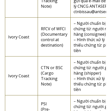
Tracking
gửi qua e-mail đến 
Note)
lý CNCG ANTASER :
ctnbissau@antser.
– Người chuẩn bị
RFCV of WFCI
chứng từ: người nh
(Documentary
hàng (consignee)
Ivory Coast
control at
– Hình thức xử lý n
destination)
thiếu chứng từ: phạ
tiền
– Người chuẩn bị
CTN or BSC
chứng từ: người gửi
(Cargo
hàng (shipper)
Ivory Coast
Tracking
– Hình thức xử lý n
Note)
thiếu chứng từ: phạ
tiền
– Người chuẩn bị
PSI
chứng từ: người gửi
(Pre-