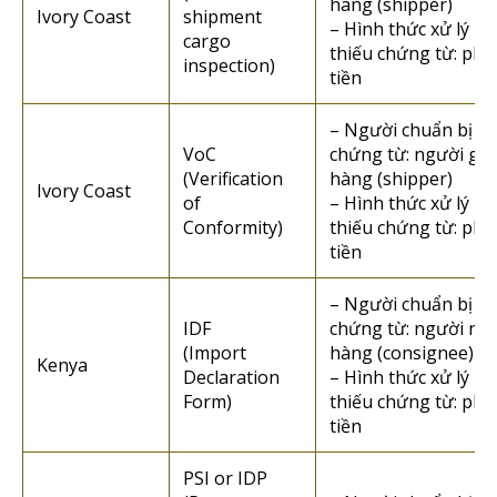
hàng (shipper)
Ivory Coast
shipment
– Hình thức xử lý n
cargo
thiếu chứng từ: phạ
inspection)
tiền
– Người chuẩn bị
VoC
chứng từ: người gửi
(Verification
hàng (shipper)
Ivory Coast
of
– Hình thức xử lý n
Conformity)
thiếu chứng từ: phạ
tiền
– Người chuẩn bị
IDF
chứng từ: người nh
(Import
hàng (consignee)
Kenya
Declaration
– Hình thức xử lý n
Form)
thiếu chứng từ: phạ
tiền
PSI or IDP