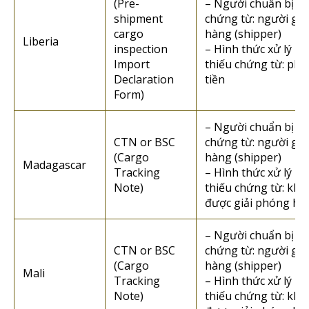
(Pre-
– Người chuẩn bị
shipment
chứng từ: người gửi
cargo
hàng (shipper)
Liberia
inspection
– Hình thức xử lý n
Import
thiếu chứng từ: phạ
Declaration
tiền
Form)
– Người chuẩn bị
CTN or BSC
chứng từ: người gửi
(Cargo
hàng (shipper)
Madagascar
Tracking
– Hình thức xử lý n
Note)
thiếu chứng từ: kh
được giải phóng hà
– Người chuẩn bị
CTN or BSC
chứng từ: người gửi
(Cargo
hàng (shipper)
Mali
Tracking
– Hình thức xử lý n
Note)
thiếu chứng từ: kh