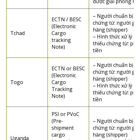
được giải phóng hà
– Người chuẩn bị
ECTN / BESC
chứng từ: người gửi
(Electronic
hàng (shipper)
Tchad
Cargo
– Hình thức xử lý n
tracking
thiếu chứng từ: phạ
Note)
tiền
– Người chuẩn bị
ECTN or BESC
chứng từ: người gửi
(Electronic
hàng (shipper)
Togo
Cargo
– Hình thức xử lý n
Tracking
thiếu chứng từ: phạ
Note)
tiền
PSI or PVoC
(Pre-
– Người chuẩn bị
shipment
chứng từ: người gửi
cargo
hàng (shipper)
Uganda