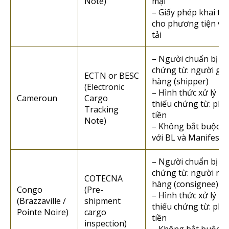
Note)
mại
– Giấy phép khai th
cho phương tiện vậ
tải
– Người chuẩn bị
chứng từ: người gửi
ECTN or BESC
hàng (shipper)
(Electronic
– Hình thức xử lý n
Cameroun
Cargo
thiếu chứng từ: phạ
Tracking
tiền
Note)
– Không bắt buộc đ
với BL và Manifest
– Người chuẩn bị
chứng từ: người nh
COTECNA
hàng (consignee)
Congo
(Pre-
– Hình thức xử lý n
(Brazzaville /
shipment
thiếu chứng từ: phạ
Pointe Noire)
cargo
tiền
inspection)