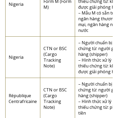
Form M (Form
thiếu chứng từ: kh
Nigeria
M)
được giải phóng hà
– Mẫu M có sẵn từ
ngân hàng thương
mại, ngân hàng nhà
nước
– Người chuẩn bị
CTN or BSC
chứng từ: người gửi
(Cargo
hàng (shipper)
Nigeria
Tracking
– Hình thức xử lý n
Note)
thiếu chứng từ: kh
được giải phóng hà
– Người chuẩn bị
CTN or BSC
chứng từ: người gửi
République
(Cargo
hàng (shipper)
Centrafricaine
Tracking
– Hình thức xử lý n
Note)
thiếu chứng từ: phạ
tiền