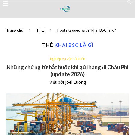
Trang chủ
THẺ
Posts tagged with "khai BSC là gì"
THẺ
KHAI BSC LÀ GÌ
Nghiệp vụ vận tải biển
Những chứng từ bắt buộc khi gửi hàng đi Châu Phi
(update 2026)
Viết bởi
Joel Luong