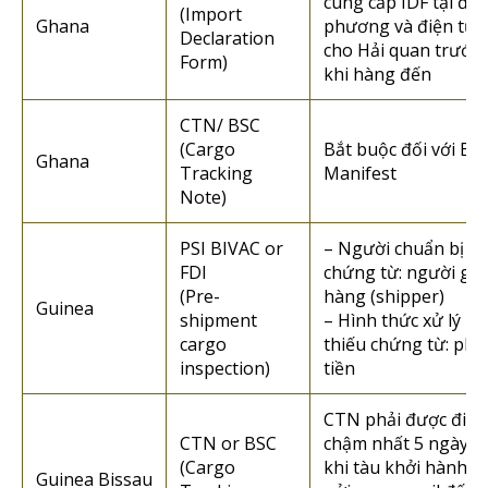
cung cấp IDF tại địa
(Import
Ghana
phương và điện tử
Declaration
cho Hải quan trước
Form)
khi hàng đến
CTN/ BSC
(Cargo
Bắt buộc đối với BL 
Ghana
Tracking
Manifest
Note)
PSI BIVAC or
– Người chuẩn bị
FDI
chứng từ: người gửi
(Pre-
hàng (shipper)
Guinea
shipment
– Hình thức xử lý n
cargo
thiếu chứng từ: phạ
inspection)
tiền
CTN phải được điền
CTN or BSC
chậm nhất 5 ngày s
(Cargo
khi tàu khởi hành v
Guinea Bissau