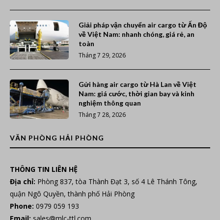
Giải pháp vận chuyển air cargo từ Ấn Độ
về Việt Nam: nhanh chóng, giá rẻ, an
toàn
Tháng 7 29, 2026
Gửi hàng air cargo từ Hà Lan về Việt
Nam: giá cước, thời gian bay và kinh
nghiệm thông quan
Tháng 7 28, 2026
VĂN PHÒNG HẢI PHÒNG
THÔNG TIN LIÊN HỆ
Địa chỉ:
Phòng 837, tòa Thành Đạt 3, số 4 Lê Thánh Tông,
quận Ngô Quyền, thành phố Hải Phòng
Phone:
0979 059 193
Email:
sales@mlc-ttl.com