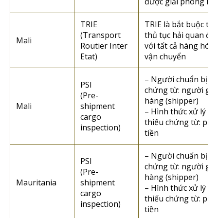
được giải phóng hà
TRIE
TRIE là bắt buộc tr
(Transport
thủ tục hải quan đối
Mali
Routier Inter
với tất cả hàng hóa
Etat)
vận chuyển
– Người chuẩn bị
PSI
chứng từ: người gửi
(Pre-
hàng (shipper)
Mali
shipment
– Hình thức xử lý n
cargo
thiếu chứng từ: phạ
inspection)
tiền
– Người chuẩn bị
PSI
chứng từ: người gửi
(Pre-
hàng (shipper)
Mauritania
shipment
– Hình thức xử lý n
cargo
thiếu chứng từ: phạ
inspection)
tiền