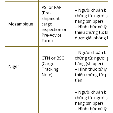
PSI or PAF
– Người chuẩn bị
(Pre-
chứng từ: người gửi
shipment
hàng (shipper)
Mozambique
cargo
– Hình thức xử lý n
inspection or
thiếu chứng từ: kh
Pre-Advice
được giải phóng hà
Form)
– Người chuẩn bị
CTN or BSC
chứng từ: người gửi
(Cargo
hàng (shipper)
Niger
Tracking
– Hình thức xử lý n
Note)
thiếu chứng từ: phạ
tiền
– Người chuẩn bị
chứng từ: người gửi
hàng (shipper)
– Hình thức xử lý n