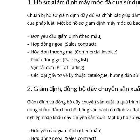
1. Hồ sơ giám định máy móc đã qua sử d
Chuẩn bị hồ sơ giám định đầy đủ và chính xác giúp đảm
của pháp luật. Một bộ hồ sơ giám định máy móc cũ ba
– Đơn yêu cầu giám định (theo mẫu)
– Hợp đồng ngoại (Sales contract)
– Hóa đơn thương mại (Commercial Invoice)
– Phiếu đóng gói (Packing list)
– Vận tải đơn (Bill of Lading)
– Các loại giấy tờ về kỹ thuật: catalogue, hướng dẫn s
2. Giám định, đồng bộ dây chuyền sản xuấ
Giám định và đồng bộ dây chuyền sản xuất là quá trình k
dụng nhằm đảm bảo hệ thống vận hành ổn định và đạt h
nghiệp nhập khẩu dây chuyền sản xuất. Một bộ hồ sơ g
– Đơn yêu cầu giám định (theo mẫu)
– Hợp đồng ngoại (Sales contract)