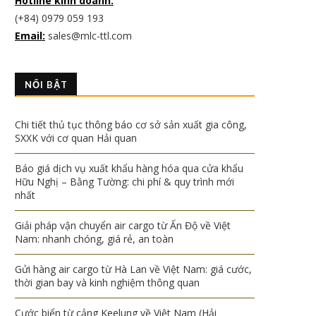
Hotline kinh doanh:
(+84) 0979 059 193
Email:
sales@mlc-ttl.com
NỔI BẬT
Chi tiết thủ tục thông báo cơ sở sản xuất gia công,
SXXK với cơ quan Hải quan
Báo giá dịch vụ xuất khẩu hàng hóa qua cửa khẩu
Hữu Nghị – Bằng Tường: chi phí & quy trình mới
nhất
Giải pháp vận chuyển air cargo từ Ấn Độ về Việt
Nam: nhanh chóng, giá rẻ, an toàn
Gửi hàng air cargo từ Hà Lan về Việt Nam: giá cước,
thời gian bay và kinh nghiệm thông quan
Cước biển từ cảng Keelung về Việt Nam (Hải