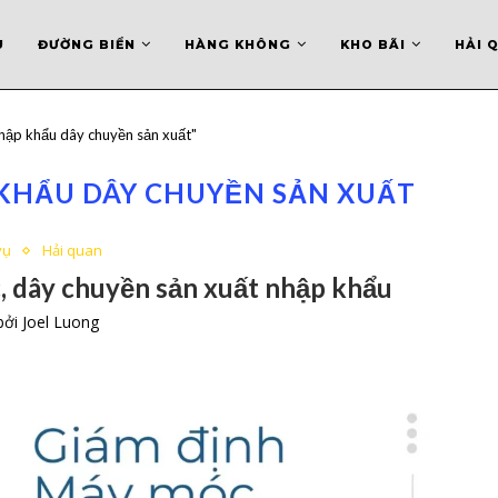
U
ĐƯỜNG BIỂN
HÀNG KHÔNG
KHO BÃI
HẢI 
hập khẩu dây chuyền sản xuất"
KHẨU DÂY CHUYỀN SẢN XUẤT
vụ
Hải quan
, dây chuyền sản xuất nhập khẩu
 bởi
Joel Luong