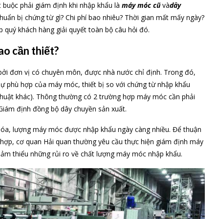
 buộc phải giám định khi nhập khẩu là
máy móc cũ
và
dây
uẩn bị chứng từ gì? Chi phí bao nhiêu? Thời gian mất mấy ngày?
quý khách hàng giải quyết toàn bộ câu hỏi đó.
ao cần thiết?
 bởi đơn vị có chuyên môn, được nhà nước chỉ định. Trong đó,
sự phù hợp của máy móc, thiết bị so với chứng từ nhập khẩu
 kỹ thuật khác). Thông thường có 2 trường hợp máy móc cần phải
Giám định đồng bộ dây chuyền sản xuất.
hóa, lượng máy móc được nhập khẩu ngày càng nhiều. Để thuận
hù hợp, cơ quan Hải quan thường yêu cầu thực hiện giám định máy
ảm thiểu những rủi ro về chất lượng máy móc nhập khẩu.