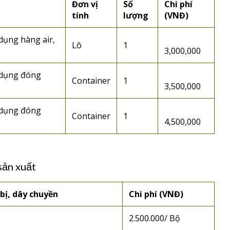
Đơn vị
Số
Chi phí
tính
lượng
(VNĐ)
dụng hàng air,
Lô
1
3,000,000
ử dụng đóng
Container
1
3,500,000
ử dụng đóng
Container
1
4,500,000
sản xuất
bị, dây chuyền
Chi phí (VNĐ)
2.500.000/ Bộ