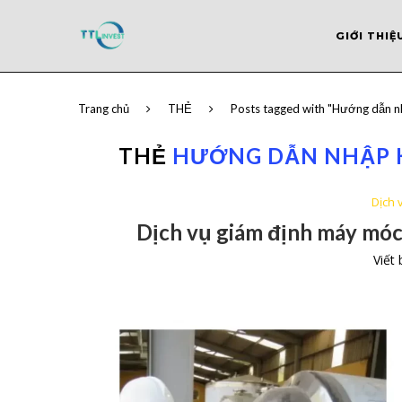
GIỚI THIỆ
Trang chủ
THẺ
Posts tagged with "Hướng dẫn n
THẺ
HƯỚNG DẪN NHẬP 
Dịch 
Dịch vụ giám định máy móc
Viết