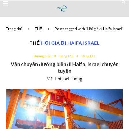
Trang chủ
THẺ
Posts tagged with "Hỏi giá đi Haifa Israel"
THẺ
HỎI GIÁ ĐI HAIFA ISRAEL
Đường biển
Hàng FCL
Hàng LCL
Vận chuyển đường biển đi Haifa, Israel chuyên
tuyến
Viết bởi
Joel Luong