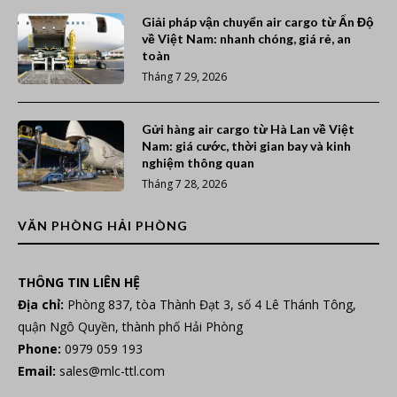
Giải pháp vận chuyển air cargo từ Ấn Độ
về Việt Nam: nhanh chóng, giá rẻ, an
toàn
Tháng 7 29, 2026
Gửi hàng air cargo từ Hà Lan về Việt
Nam: giá cước, thời gian bay và kinh
nghiệm thông quan
Tháng 7 28, 2026
VĂN PHÒNG HẢI PHÒNG
THÔNG TIN LIÊN HỆ
Địa chỉ:
Phòng 837, tòa Thành Đạt 3, số 4 Lê Thánh Tông,
quận Ngô Quyền, thành phố Hải Phòng
Phone:
0979 059 193
Email:
sales@mlc-ttl.com