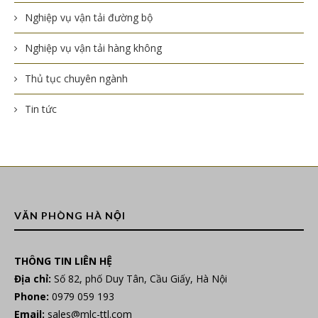
Nghiệp vụ vận tải đường bộ
Nghiệp vụ vận tải hàng không
Thủ tục chuyên ngành
Tin tức
VĂN PHÒNG HÀ NỘI
THÔNG TIN LIÊN HỆ
Địa chỉ:
Số 82, phố Duy Tân, Cầu Giấy, Hà Nội
Phone:
0979 059 193
Email:
sales@mlc-ttl.com