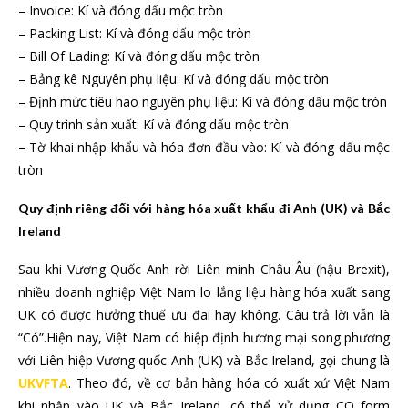
– Invoice: Kí và đóng dấu mộc tròn
– Packing List: Kí và đóng dấu mộc tròn
– Bill Of Lading: Kí và đóng dấu mộc tròn
– Bảng kê Nguyên phụ liệu: Kí và đóng dấu mộc tròn
– Định mức tiêu hao nguyên phụ liệu: Kí và đóng dấu mộc tròn
– Quy trình sản xuất: Kí và đóng dấu mộc tròn
– Tờ khai nhập khẩu và hóa đơn đầu vào: Kí và đóng dấu mộc
tròn
Quy định riêng đối với hàng hóa xuất khẩu đi Anh (UK) và Bắc
Ireland
Sau khi Vương Quốc Anh rời Liên minh Châu Âu (hậu Brexit),
nhiều doanh nghiệp Việt Nam lo lắng liệu hàng hóa xuất sang
UK có được hưởng thuế ưu đãi hay không. Câu trả lời vẫn là
“Có”.Hiện nay, Việt Nam có hiệp định hương mại song phương
với Liên hiệp Vương quốc Anh (UK) và Bắc Ireland, gọi chung là
UKVFTA
. Theo đó, về cơ bản hàng hóa có xuất xứ Việt Nam
khi nhập vào UK và Bắc Ireland, có thể xử dụng CO form