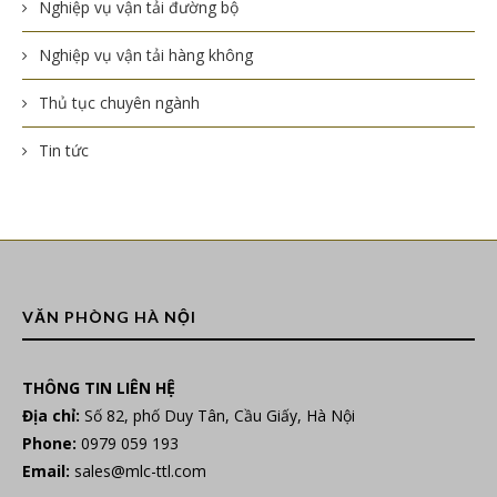
Nghiệp vụ vận tải đường bộ
Nghiệp vụ vận tải hàng không
Thủ tục chuyên ngành
Tin tức
VĂN PHÒNG HÀ NỘI
THÔNG TIN LIÊN HỆ
Địa chỉ:
Số 82, phố Duy Tân, Cầu Giấy, Hà Nội
Phone:
0979 059 193
Email:
sales@mlc-ttl.com