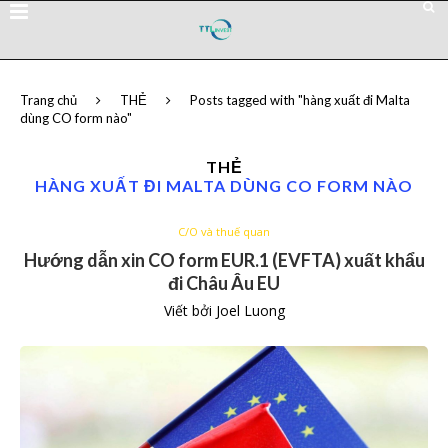
Trang chủ
THẺ
Posts tagged with "hàng xuất đi Malta
dùng CO form nào"
THẺ
HÀNG XUẤT ĐI MALTA DÙNG CO FORM NÀO
C/O và thuế quan
Hướng dẫn xin CO form EUR.1 (EVFTA) xuất khẩu
đi Châu Âu EU
Viết bởi
Joel Luong