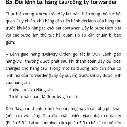
B5. Đổi lệnh tại hãng tàu/công ty forwarder
Thực hiện xong 4 bước trên đây là hoàn thiện xong thủ tục hải
quan. Tuy nhiên, chủ hàng cần tiến hành đổi lệnh của hãng tàu
trước khi kéo hàng ra khỏi bãi container. Đây là bước tách biệt
với các bước làm thủ tục hải quan. Hồ sơ cần chuẩn bị bao
gồm:
– Lệnh giao hàng (Delivery Order, gọi tắt là DO). Lệnh giao
hàng-DO, thường được phát sau khi thanh toán đầy đủ local
charges cho hãng tàu. Trong một số trường hợp cần phải có
lệnh nối của forwarder (Giấy ủy quyển) trước khi lấy được lệnh
của hãng tàu
– Phiếu cược vỏ Hãng tàu
– Tờ khai hải quan đã được ký giám sát
Đến đây, bạn thanh toàn tiền phí nâng hạ và các phụ phí khác
(nếu có) với cảng. Sau đó nhận phiếu giao nhận container
(Phiếu EIR ). Lái xe container cầm phiếu EIR ra bãi là có thể kéo