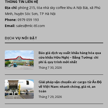
THÔNG TIN LIÊN HỆ
Địa chỉ:
phòng 215, tòa nhà sky coffee khu A Nội Bài, xã Phú
Minh, huyện Sóc Sơn, TP Hà Nội
Phone:
0979 059 193
Email:
sales@mlc-ttl.com
DỊCH VỤ NỔI BẬT
Báo giá dịch vụ xuất khẩu hàng hóa qua
cửa khẩu Hữu Nghị – Bằng Tường: chi
phí & quy trình mới nhất
Tháng 7 30, 2026
Giải pháp vận chuyển air cargo từ Ấn Độ
về Việt Nam: nhanh chóng, giá rẻ, an
toàn
Tháng 7 29, 2026