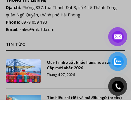
THÔNG TIN LIÊN HỆ
Địa chỉ:
Phòng 837, tòa Thành Đạt 3, số 4 Lê Thánh Tông,
quận Ngô Quyền, thành phố Hải Phòng
Phone:
0979 059 193
Email:
sales@mlc-ttl.com
TIN TỨC
Quy trình xuất khẩu hàng hóa sang Ai
Cập mới nhất 2026
Tháng 4 27, 2026
Tìm hiểu chi tiết về mã đầu ngữ (prefix)
các hãng tàu trên thế giới
Tháng 12 7, 2025