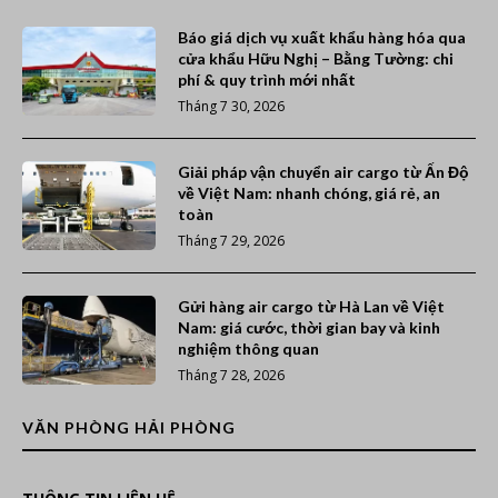
Báo giá dịch vụ xuất khẩu hàng hóa qua
cửa khẩu Hữu Nghị – Bằng Tường: chi
phí & quy trình mới nhất
Tháng 7 30, 2026
Giải pháp vận chuyển air cargo từ Ấn Độ
về Việt Nam: nhanh chóng, giá rẻ, an
toàn
Tháng 7 29, 2026
Gửi hàng air cargo từ Hà Lan về Việt
Nam: giá cước, thời gian bay và kinh
nghiệm thông quan
Tháng 7 28, 2026
VĂN PHÒNG HẢI PHÒNG