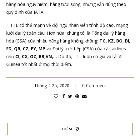
hàng hóa nguy hiểm, hàng tươi sống, nhưng vẫn đúng theo
quy định của IATA
– TTL có thể mạnh về đội ngũ nhân viên trình độ cao, mạng
lưới đại lý toàn cầu. Hơn nữa, chúng tôi là Tổng đại lý hàng
hóa (GSA) của nhiều hãng hàng khồng không:
TG, KZ, BO, BI,
FD, QR, CZ, EY, MP
và Đại lý trực tiếp (CSA) của các airlines
như
CI, CX, OZ, BR,VN,…
Do đó, TTL luôn có giá và tải đi
Guinea tốt nhất ở mọi thời điểm.
Tháng 4 25, 2020
0 Comment
THÊM