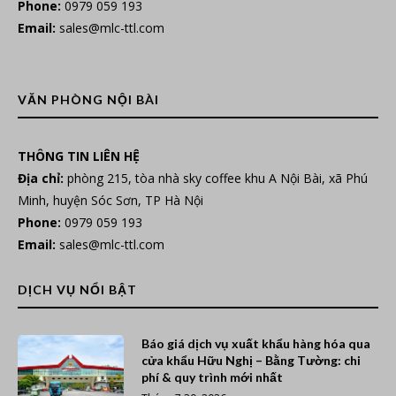
Phone:
0979 059 193
Email:
sales@mlc-ttl.com
VĂN PHÒNG NỘI BÀI
THÔNG TIN LIÊN HỆ
Địa chỉ:
phòng 215, tòa nhà sky coffee khu A Nội Bài, xã Phú
Minh, huyện Sóc Sơn, TP Hà Nội
Phone:
0979 059 193
Email:
sales@mlc-ttl.com
DỊCH VỤ NỔI BẬT
Báo giá dịch vụ xuất khẩu hàng hóa qua
cửa khẩu Hữu Nghị – Bằng Tường: chi
phí & quy trình mới nhất