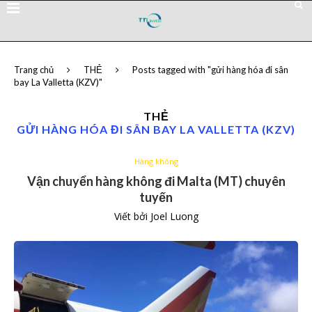
Trang chủ
THẺ
Posts tagged with "gửi hàng hóa đi sân
bay La Valletta (KZV)"
THẺ
GỬI HÀNG HÓA ĐI SÂN BAY LA VALLETTA (KZV)
Hàng không
Vận chuyển hàng không đi Malta (MT) chuyên
tuyến
Viết bởi
Joel Luong