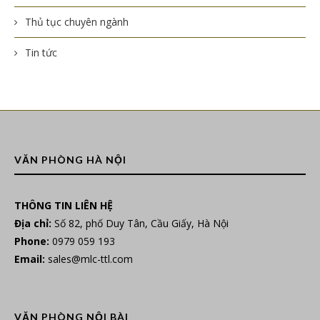
Thủ tục chuyên ngành
Tin tức
VĂN PHÒNG HÀ NỘI
THÔNG TIN LIÊN HỆ
Địa chỉ:
Số 82, phố Duy Tân, Cầu Giấy, Hà Nội
Phone:
0979 059 193
Email:
sales@mlc-ttl.com
VĂN PHÒNG NỘI BÀI