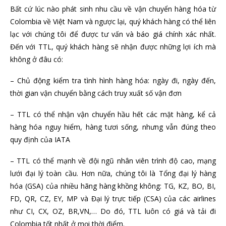
Bất cứ lúc nào phát sinh nhu cầu về vận chuyển hàng hóa từ
Colombia về Việt Nam và ngược lại, quý khách hàng có thể liên
lạc với chúng tôi để được tư vấn và báo giá chính xác nhất.
Đến với TTL, quý khách hàng sẽ nhận được những lợi ích mà
không ở đâu có:
– Chủ động kiểm tra tình hình hàng hóa: ngày đi, ngày đến,
thời gian vận chuyển bằng cách truy xuất số vận đơn
– TTL có thể nhận vận chuyển hầu hết các mặt hàng, kể cả
hàng hóa nguy hiểm, hàng tươi sống, nhưng vẫn đúng theo
quy định của IATA
– TTL có thể mạnh về đội ngũ nhân viên trình độ cao, mạng
lưới đại lý toàn cầu. Hơn nữa, chúng tôi là Tổng đại lý hàng
hóa (GSA) của nhiều hãng hàng khồng không: TG, KZ, BO, BI,
FD, QR, CZ, EY, MP và Đại lý trực tiếp (CSA) của các airlines
như CI, CX, OZ, BR,VN,… Do đó, TTL luôn có giá và tải đi
Colombia tốt nhất ở mọi thời điểm.