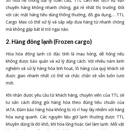
Sở hữu hệ thống đại lý toàn cầu, TTL cam kết dịch vụ vận
chuyển hàng không nhanh chóng, giá rẻ nhất thị trường. Đối
với các mặt hàng tiêu dùng thông thường, đồ gia dụng,… TTL
Cargo Max có thể xử lý và sắp xếp đưa hàng từ nhanh chóng
mà không gặp bất kì trở ngại nào.
2. Hàng
đông lạnh (Frozen cargo)
Hòa hóa đông lạnh có đặc tính là mau hỏng, dễ hỏng nếu
không được bảo quản và xử lý đúng cách. Với nhiều năm kinh
nghiệm và sử lý hàng hóa linh hoạt, lô hàng của quý khách sẽ
được giao nhanh nhất có thể và chắc chắn sẽ vẫn luôn tươi
mới.
Khi nhận được yêu cầu từ khách hàng, chuyên viên của TTL sẽ
tư vấn cách đóng gói hàng hóa theo đúng tiêu chuẩn của
IATA. Đảm bảo hàng hóa không bị rò rỉ hay lây nhiễm với hàng
hóa xung quanh. Các nguyên liệu giữ lạnh thường được TTL
khuyên dùng là đó khô, khí hóa lỏng hoặc Gel làm lạnh. Mỗi vật