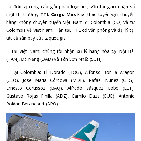
Là đơn vị cung cấp giải pháp logistics, vận tải giao nhận số
một thị trường,
TTL Cargo Max
khai thác tuyến vận chuyển
hàng không chuyên tuyến Việt Nam đi Colombia (CO) và từ
Colombia về Việt Nam. Hiện tại, TTL có văn phòng và đại lý tại
tất cả sân bay của 2 quốc gia:
– Tại Việt Nam: chúng tôi nhận xư lý hàng hóa tại Nội Bài
(HAN), Đà Nẵng (DAD) và Tân Sơn Nhất (SGN)
– Tại Colombia: El Dorado (BOG), Alfonso Bonilla Aragon
(CLO), Jose Maria Córdova (MDE), Rafael Nuñez (CTG),
Ernesto Cortissoz (BAQ), Alfredo Vásquez Cobo (LET),
Gustavo Rojas Pinilla (ADZ), Camilo Daza (CUC), Antonio
Roldan Betancourt (APO)