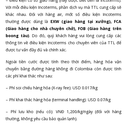
– Điều kiện cơ sở giao hàng (hay được biết đến là Incoterms).
Với mỗi điều kiện Incoterms, phần dịch vụ mà TTL cung cấp sẽ
khác nhau. Đối với hàng air, mốt số điều kiện Incoterms
thường được dùng là
EXW (giao hàng tại xưởng), FCA
(Giao hàng cho nhà chuyên chở), FOB (Giao hàng trên
boong tàu)
. Do đó, quý khách hàng vui lòng cung cấp các
thông tin về điều kiện Incoterms cho chuyên viên của TTL để
được tư vấn đầy đủ và chính xác.
Ngoài tiền cước được tính theo thời điểm, hàng hóa vận
chuyển bằng đường hàng không đi Colombia còn được tính
các phí khai thác như sau:
– Phí soi chiếu hàng hóa (X-ray fee): USD 0.017/kg
– Phí khai thác hàng hóa (terminal handling): USD 0.07/kg
– Phí lưu kho (nếu có): VNĐ 1,200/kg/ngày (đối với hàng
thường, không yêu cầu bảo quản lạnh).