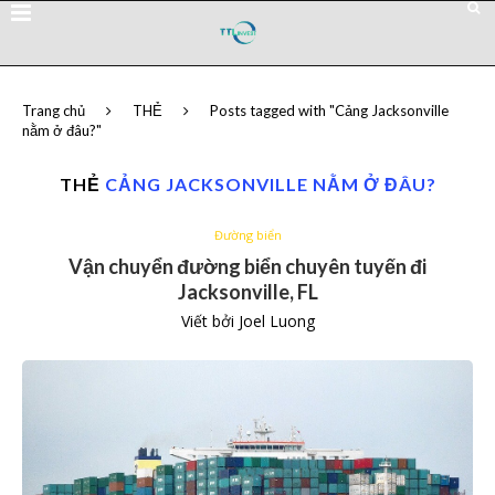
Trang chủ
THẺ
Posts tagged with "Cảng Jacksonville
nằm ở đâu?"
THẺ
CẢNG JACKSONVILLE NẰM Ở ĐÂU?
Đường biển
Vận chuyển đường biển chuyên tuyến đi
Jacksonville, FL
Viết bởi
Joel Luong