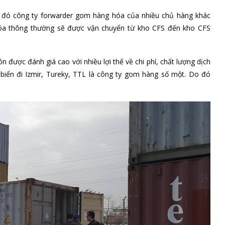
g hóa như sau:
 dùng để vận chuyển hàng hóa thông thường
hô. Thông thường các mặt hàng này được vận chuyển bàng tàu rời
ại container này
ner 20 RF và 40 RF. Thường được dùng cho các hàng hóa yêu cầu
g như container bách hóa, nhưng được cấp thêm máy làm lạnh để
 thuận lợi cho việc vận chuyển hàng hóa, sản phẩm dài
ược thiết kế chuyên chở hàng hóa là máy móc thiết bị, sắt thép, …
yên chở hàng hóa là chất lỏng như rượu, nước, hóa chất, thực
i Izmir, Tureky