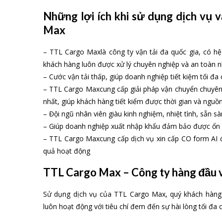
Xử lý h
Các dịch vụ kèm theo của TTL Carg
Là công ty logistics toàn cầu với nhiều năm kinh ngh
chuyển, kho bãi.:
–
Dịch vụ đại lý khai thuê hải quan
. Với đội ngũ chuyê
xử lý nhanh chóng, chính xác
– Dịch vụ cho thuê kho tự vận hành và cho thuê dịch vụ
– Dịch vụ vận chuyển hàng hóa nội địa bằng đường bộ,
– Dịch vụ vận chuyển hàng hóa liên vận, xuyên biên giới