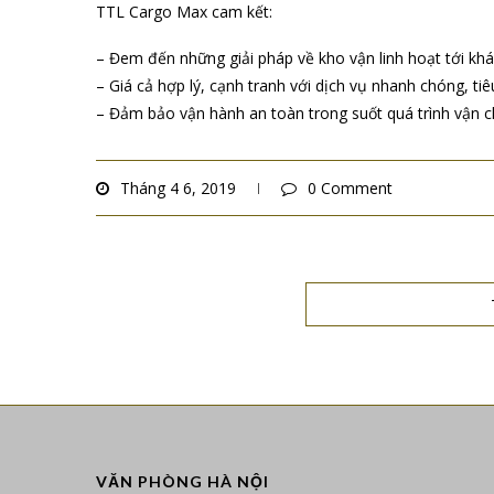
Những lợi ích khi sử dụng dịch vụ v
Max
– TTL Cargo Maxlà công ty vận tải đa quốc gia, có h
khách hàng luôn được xử lý chuyên nghiệp và an toàn n
– Cước vận tải thấp, giúp doanh nghiệp tiết kiệm tối đa c
– TTL Cargo Maxcung cấp giải pháp vận chuyển chuyên
nhất, giúp khách hàng tiết kiểm được thời gian và nguồ
– Đội ngũ nhân viên giàu kinh nghiệm, nhiệt tình, sẵn 
– Giúp doanh nghiệp xuất nhập khẩu đảm bảo được ổn 
– TTL Cargo Maxcung cấp dịch vụ xin cấp CO form AI đố
quả hoạt động
TTL Cargo Max – Công ty hàng đầu v
Sử dụng dịch vụ của TTL Cargo Max, quý khách hàng c
luôn hoạt động với tiêu chí đem đến sự hài lòng tối đa