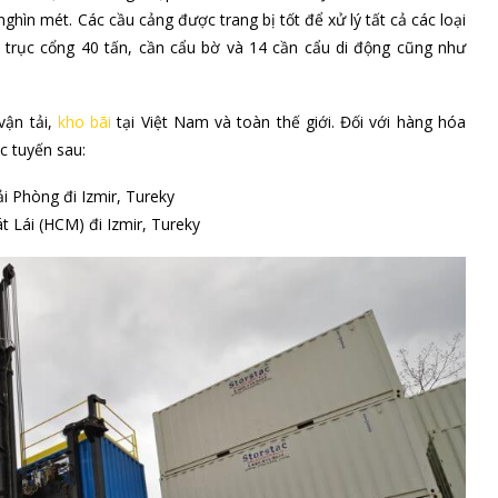
 Thổ Nhĩ Kỳ chuyên tuyến
 Nhĩ Kỳ. Mỗi năm, cảng Izmir, Tureky nhận xử lý gần 15 triệu tấn
ần 6 triệu tấn hàng nhập khẩu vào Thổ Nhĩ Kỳ.