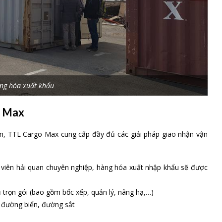
ng đó công ty forwarder gom hàng hóa của nhiều chủ hàng khác
hóa thông thường sẽ được vận chuyển từ kho CFS đến kho CFS
được đánh giá cao với nhiều lợi thế về chi phí, chất lượng dịch
 biển đi Izmir, Tureky, TTL là công ty gom hàng số một. Do đó