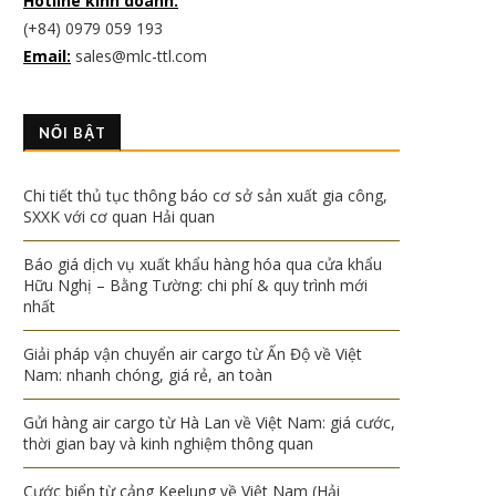
Hotline kinh doanh:
(+84) 0979 059 193
Email:
sales@mlc-ttl.com
NỔI BẬT
Chi tiết thủ tục thông báo cơ sở sản xuất gia công,
SXXK với cơ quan Hải quan
Báo giá dịch vụ xuất khẩu hàng hóa qua cửa khẩu
Hữu Nghị – Bằng Tường: chi phí & quy trình mới
nhất
Giải pháp vận chuyển air cargo từ Ấn Độ về Việt
Nam: nhanh chóng, giá rẻ, an toàn
Gửi hàng air cargo từ Hà Lan về Việt Nam: giá cước,
thời gian bay và kinh nghiệm thông quan
Cước biển từ cảng Keelung về Việt Nam (Hải