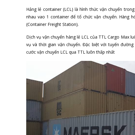
2. Có các loại container chuyên chở hàn
– Container bách hóa: Gồm container 20 DC và 40 DC,
– Container hàng rời: áp dụng cho các hàng hóa rời k
(tàu chuyến). Nhưng với số lượng nhỏ có thể xử dụng lo
– Container bảo ôn (Container lạnh): bao gồm contai
cấp đông hoặc cấp lạnh. Cấu trúc container lạnh giốn
duy trì nhiệt độ
– Container hở mái (container Open Top): Được thiết kế
– Container mặt bằng (Flat rack): Container flat rack đ
– Container bồn (Container ISO tank): Được dùng chu
phẩm lỏng, …
Vận chuyển hàng lẻ container (LCL) đ