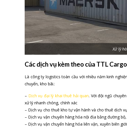
Hảng lẻ container (LCL) là hình thức vận chuyển tro
nhau vao 1 container để tổ chức vận chuyển. Hàng 
(Container Freight Station).
Dịch vụ vận chuyển hàng lẻ LCL của TTL Cargo Max luôn 
vụ và thời gian vận chuyển. Đặc biệt với tuyến đường
cước vận chuyển LCL qua TTL luôn thấp nhất