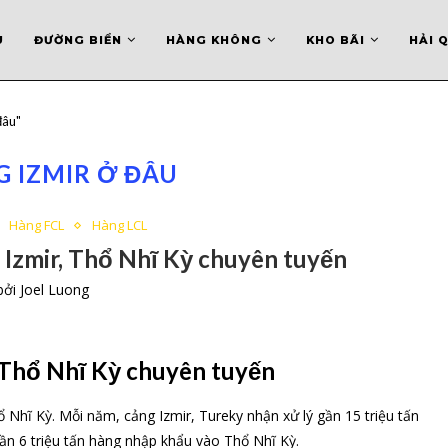
U
ĐƯỜNG BIỂN
HÀNG KHÔNG
KHO BÃI
HẢI 
đâu"
 IZMIR Ở ĐÂU
Hàng FCL
Hàng LCL
 Izmir, Thổ Nhĩ Kỳ chuyên tuyến
 bởi
Joel Luong