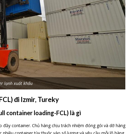
ghìn mét. Các cầu cảng được trang bị tốt để xử lý tất cả các loại
 trục cổng 40 tấn, cần cẩu bờ và 14 cần cẩu di động cũng như
vận tải,
kho bãi
tại Việt Nam và toàn thế giới. Đối với hàng hóa
c tuyến sau:
i Phòng đi Izmir, Tureky
t Lái (HCM) đi Izmir, Tureky