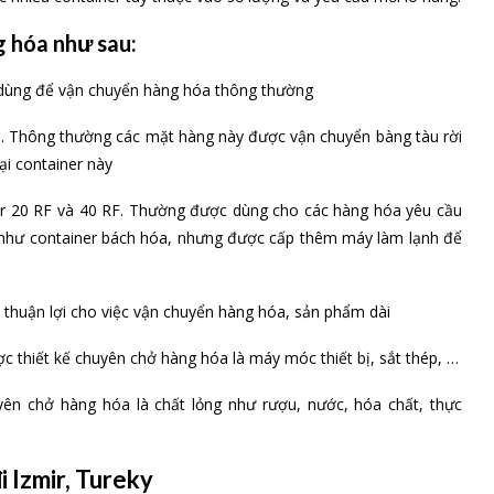
er lạnh xuất khẩu
CL) đi Izmir, Tureky
ll container loading-FCL) là gì
p đầy container. Chủ hàng chịu trách nhiệm đóng gói và dỡ hàng
 nhiều container tùy thuộc vào số lượng và yêu cầu mỗi lô hàng.