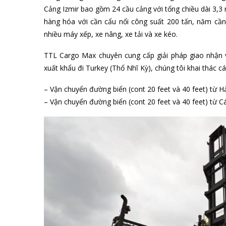
Vận chuyển đường biển đi Izmir,
Cảng Izmir, Tureky là một trong những cảng lớn của Thổ
hàng. Trong đó khoảng 9 triệu tấn hàng xuất khẩu, và g