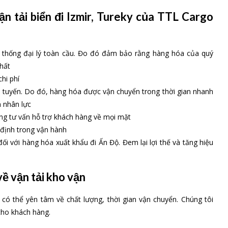
àng hóa xuất khẩu
o Max
iệm, TTL Cargo Max cung cấp đầy đủ các giải pháp giao nhận vận
n viên hải quan chuyên nghiệp, hàng hóa xuất nhập khẩu sẽ được
 trọn gói (bao gồm bốc xếp, quản lý, nâng hạ,…)
 đường biển, đường sắt