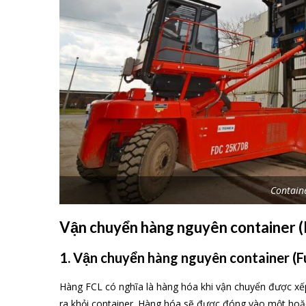
Cảng Izmir bao gồm 24 cầu cảng với tổng chiều dài 3,3 n
hàng hóa với cần cẩu nổi công suất 200 tấn, năm cần
nhiều máy xếp, xe nâng, xe tải và xe kéo.
TTL Cargo Max chuyên cung cấp giải pháp giao nhận 
xuất khẩu đi Turkey (Thổ Nhĩ Kỳ), chúng tôi khai thác cá
– Vận chuyển đường biển (cont 20 feet và 40 feet) từ Hả
– Vận chuyển đường biển (cont 20 feet và 40 feet) từ Cá