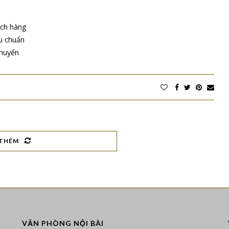
ận tải biển đi Izmir, Tureky của TTL Cargo
ệ thống đại lý toàn cầu. Đo đó đảm bảo rằng hàng hóa của quý
hất
hi phí
 tuyến. Do đó, hàng hóa được vận chuyển trong thời gian nhanh
n nhân lực
sàng tư vấn hỗ trợ khách hàng về mọi mặt
định trong vận hành
i với hàng hóa xuất khẩu đi Ấn Độ. Đem lại lợi thế và tăng hiệu
ề vận tải kho vận
ó thể yên tâm về chất lượng, thời gian vận chuyển. Chúng tôi
 cho khách hàng.