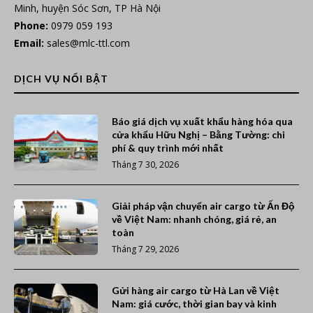
Minh, huyện Sóc Sơn, TP Hà Nội
Phone:
0979 059 193
Email:
sales@mlc-ttl.com
DỊCH VỤ NỔI BẬT
Báo giá dịch vụ xuất khẩu hàng hóa qua
cửa khẩu Hữu Nghị – Bằng Tường: chi
phí & quy trình mới nhất
Tháng 7 30, 2026
Giải pháp vận chuyển air cargo từ Ấn Độ
về Việt Nam: nhanh chóng, giá rẻ, an
toàn
Tháng 7 29, 2026
Gửi hàng air cargo từ Hà Lan về Việt
Nam: giá cước, thời gian bay và kinh