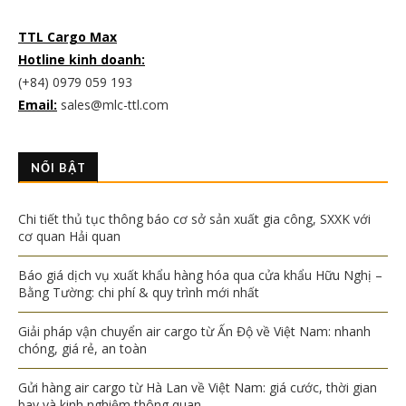
TTL Cargo Max
Hotline kinh doanh:
(+84) 0979 059 193
Email:
sales@mlc-ttl.com
NỔI BẬT
Chi tiết thủ tục thông báo cơ sở sản xuất gia công, SXXK với
cơ quan Hải quan
Báo giá dịch vụ xuất khẩu hàng hóa qua cửa khẩu Hữu Nghị –
Bằng Tường: chi phí & quy trình mới nhất
Giải pháp vận chuyển air cargo từ Ấn Độ về Việt Nam: nhanh
chóng, giá rẻ, an toàn
Gửi hàng air cargo từ Hà Lan về Việt Nam: giá cước, thời gian
bay và kinh nghiệm thông quan