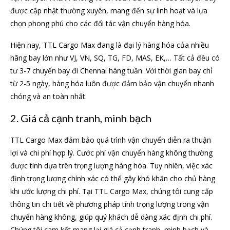
được cập nhật thường xuyên, mang đến sự linh hoạt và lựa
chọn phong phú cho các đối tác vận chuyển hàng hóa.
Hiện nay, TTL Cargo Max đang là đại lý hàng hóa của nhiều
hãng bay lớn như VJ, VN, SQ, TG, FD, MAS, EK,… Tất cả đều có
tư 3-7 chuyến bay đi Chennai hàng tuần. Với thời gian bay chỉ
từ 2-5 ngày, hàng hóa luôn được đảm bảo vận chuyển nhanh
chóng và an toàn nhất.
2. Giá cả cạnh tranh, minh bạch
TTL Cargo Max đảm bảo quá trình vận chuyển diễn ra thuận
lợi và chi phí hợp lý. Cước phí vận chuyển hàng không thường
được tính dựa trên trọng lượng hàng hóa. Tuy nhiên, việc xác
định trọng lượng chính xác có thể gây khó khăn cho chủ hàng
khi ước lượng chi phí. Tại TTL Cargo Max, chúng tôi cung cấp
thông tin chi tiết về phương pháp tính trọng lượng trong vận
chuyển hàng không, giúp quý khách dễ dàng xác định chi phí.
Chúng tôi cam kết mang lại giá cả cạnh tranh, minh bạch và