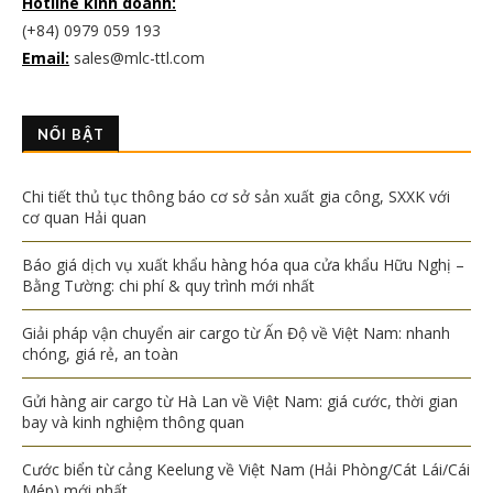
Hotline kinh doanh:
(+84) 0979 059 193
Email:
sales@mlc-ttl.com
NỔI BẬT
Chi tiết thủ tục thông báo cơ sở sản xuất gia công, SXXK với
cơ quan Hải quan
Báo giá dịch vụ xuất khẩu hàng hóa qua cửa khẩu Hữu Nghị –
Bằng Tường: chi phí & quy trình mới nhất
Giải pháp vận chuyển air cargo từ Ấn Độ về Việt Nam: nhanh
chóng, giá rẻ, an toàn
Gửi hàng air cargo từ Hà Lan về Việt Nam: giá cước, thời gian
bay và kinh nghiệm thông quan
Cước biển từ cảng Keelung về Việt Nam (Hải Phòng/Cát Lái/Cái
Mép) mới nhất