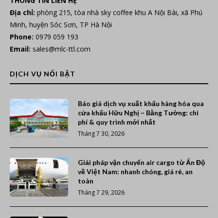
THÔNG TIN LIÊN HỆ
Địa chỉ:
phòng 215, tòa nhà sky coffee khu A Nội Bài, xã Phú
Minh, huyện Sóc Sơn, TP Hà Nội
Phone:
0979 059 193
Email:
sales@mlc-ttl.com
DỊCH VỤ NỔI BẬT
Báo giá dịch vụ xuất khẩu hàng hóa qua
cửa khẩu Hữu Nghị – Bằng Tường: chi
phí & quy trình mới nhất
Tháng 7 30, 2026
Giải pháp vận chuyển air cargo từ Ấn Độ
về Việt Nam: nhanh chóng, giá rẻ, an
toàn
Tháng 7 29, 2026