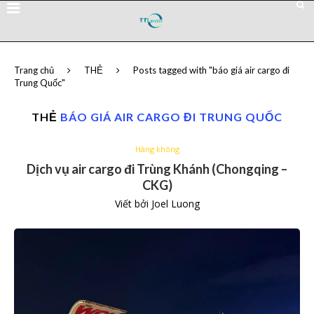
Trang chủ
THẺ
Posts tagged with "báo giá air cargo đi
Trung Quốc"
THẺ
BÁO GIÁ AIR CARGO ĐI TRUNG QUỐC
Hàng không
Dịch vụ air cargo đi Trùng Khánh (Chongqing –
CKG)
Viết bởi
Joel Luong