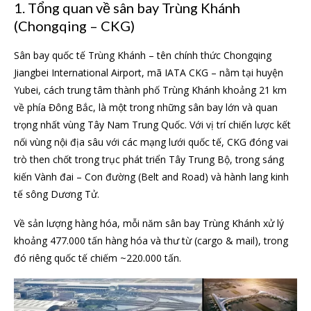
1. Tổng quan về sân bay Trùng Khánh
(Chongqing – CKG)
Sân bay quốc tế Trùng Khánh – tên chính thức Chongqing
Jiangbei International Airport, mã IATA CKG – nằm tại huyện
Yubei, cách trung tâm thành phố Trùng Khánh khoảng 21 km
về phía Đông Bắc, là một trong những sân bay lớn và quan
trọng nhất vùng Tây Nam Trung Quốc. Với vị trí chiến lược kết
nối vùng nội địa sâu với các mạng lưới quốc tế, CKG đóng vai
trò then chốt trong trục phát triển Tây Trung Bộ, trong sáng
kiến Vành đai – Con đường (Belt and Road) và hành lang kinh
tế sông Dương Tử.
Về sản lượng hàng hóa, mỗi năm sân bay Trùng Khánh xử lý
khoảng 477.000 tấn hàng hóa và thư từ (cargo & mail), trong
đó riêng quốc tế chiếm ~220.000 tấn.