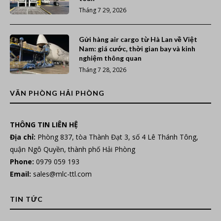
Tháng 7 29, 2026
Gửi hàng air cargo từ Hà Lan về Việt
Nam: giá cước, thời gian bay và kinh
nghiệm thông quan
Tháng 7 28, 2026
VĂN PHÒNG HẢI PHÒNG
THÔNG TIN LIÊN HỆ
Địa chỉ:
Phòng 837, tòa Thành Đạt 3, số 4 Lê Thánh Tông,
quận Ngô Quyền, thành phố Hải Phòng
Phone:
0979 059 193
Email:
sales@mlc-ttl.com
TIN TỨC