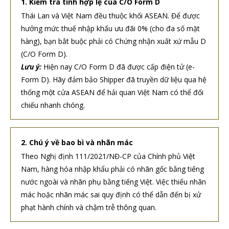
1. Kiểm tra tính hợp lệ của C/O Form D
Thái Lan và Việt Nam đều thuộc khối ASEAN. Để được
hưởng mức thuế nhập khẩu ưu đãi 0% (cho đa số mặt
hàng), bạn bắt buộc phải có Chứng nhận xuất xứ mẫu D
(C/O Form D).
Lưu ý:
Hiện nay C/O Form D đã được cấp điện tử (e-
Form D). Hãy đảm bảo Shipper đã truyền dữ liệu qua hệ
thống một cửa ASEAN để hải quan Việt Nam có thể đối
chiếu nhanh chóng.
2. Chú ý về bao bì và nhãn mác
Theo Nghị định 111/2021/NĐ-CP của Chính phủ Việt
Nam, hàng hóa nhập khẩu phải có nhãn gốc bằng tiếng
nước ngoài và nhãn phụ bằng tiếng Việt. Việc thiếu nhãn
mác hoặc nhãn mác sai quy định có thể dẫn đến bị xử
phạt hành chính và chậm trễ thông quan.