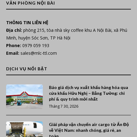
VĂN PHÒNG NỘI BÀI
THÔNG TIN LIÊN HỆ
Địa chỉ:
phòng 215, tòa nhà sky coffee khu A Nội Bài, xã Phú
Minh, huyện Sóc Sơn, TP Hà Nội
Phone:
0979 059 193
Email:
sales@mlc-ttl.com
DỊCH VỤ NỔI BẬT
Báo giá dịch vụ xuất khẩu hàng hóa qua
cửa khẩu Hữu Nghị – Bằng Tường: chi
phí & quy trình mới nhất
Tháng 7 30, 2026
Giải pháp vận chuyển air cargo từ Ấn Độ
về Việt Nam: nhanh chóng, giá rẻ, an
toàn