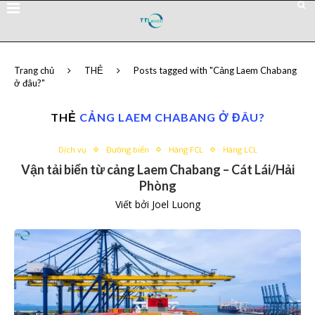
Trang chủ
THẺ
Posts tagged with "Cảng Laem Chabang
ở đâu?"
THẺ
CẢNG LAEM CHABANG Ở ĐÂU?
Dịch vụ
Đường biển
Hàng FCL
Hàng LCL
Vận tải biển từ cảng Laem Chabang – Cát Lái/Hải
Phòng
Viết bởi
Joel Luong