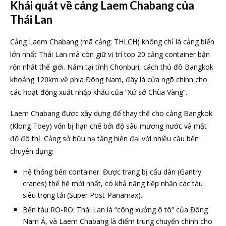
Khái quát về cảng Laem Chabang của
Thái Lan
Cảng Laem Chabang (mã cảng: THLCH) không chỉ là cảng biển
lớn nhất Thái Lan mà còn giữ vị trí top 20 cảng container bận
rộn nhất thế giới. Nằm tại tỉnh Chonburi, cách thủ đô Bangkok
khoảng 120km về phía Đông Nam, đây là cửa ngõ chính cho
các hoạt động xuất nhập khẩu của “Xứ sở Chùa Vàng”.
Laem Chabang được xây dựng để thay thế cho cảng Bangkok
(Klong Toey) vốn bị hạn chế bởi độ sâu mương nước và mật
độ đô thị. Cảng sở hữu hạ tầng hiện đại với nhiều cầu bến
chuyên dụng:
Hệ thống bến container: Được trang bị cẩu dàn (Gantry
cranes) thế hệ mới nhất, có khả năng tiếp nhận các tàu
siêu trọng tải (Super Post-Panamax).
Bến tàu RO-RO: Thái Lan là “công xưởng ô tô” của Đông
Nam Á, và Laem Chabang là điểm trung chuyển chính cho