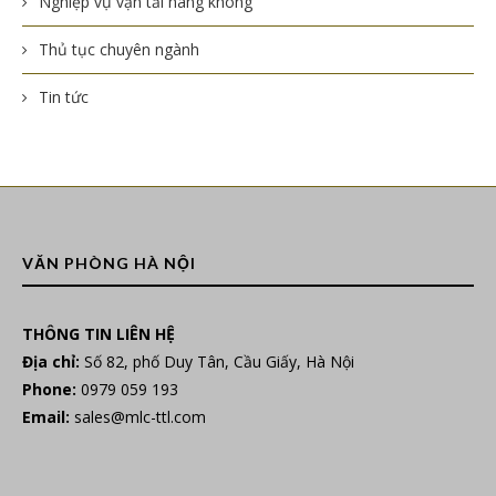
Nghiệp vụ vận tải hàng không
Thủ tục chuyên ngành
Tin tức
VĂN PHÒNG HÀ NỘI
THÔNG TIN LIÊN HỆ
Địa chỉ:
Số 82, phố Duy Tân, Cầu Giấy, Hà Nội
Phone:
0979 059 193
Email:
sales@mlc-ttl.com