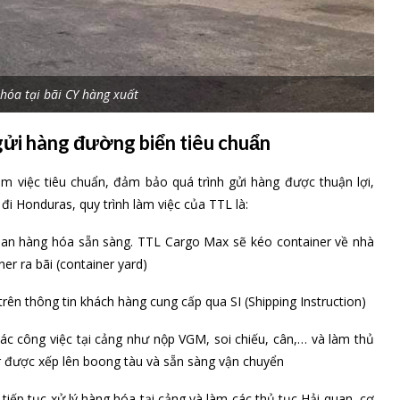
hóa tại bãi CY hàng xuất
ửi hàng đường biển tiêu chuẩn
àm việc tiêu chuẩn, đảm bảo quá trình gửi hàng được thuận lợi,
 đi Honduras, quy trình làm việc của TTL là:
gian hàng hóa sẵn sàng. TTL Cargo Max sẽ kéo container về nhà
r ra bãi (container yard)
rên thông tin khách hàng cung cấp qua SI (Shipping Instruction)
ác công việc tại cảng như nộp VGM, soi chiếu, cân,… và làm thủ
r được xếp lên boong tàu và sẵn sàng vận chuyển
iếp tục xử lý hàng hóa tại cảng và làm các thủ tục Hải quan, cơ