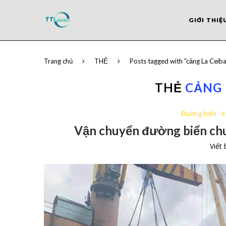
GIỚI THIỆ
Trang chủ
THẺ
Posts tagged with "cảng La Ceib
THẺ
CẢNG 
Đường biển
Vận chuyển đường biển chu
Viết