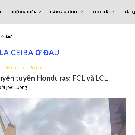
U
ĐƯỜNG BIỂN
HÀNG KHÔNG
KHO BÃI
HẢI 
a ở đâu"
LA CEIBA Ở ĐÂU
Hàng FCL
Hàng LCL
yên tuyến Honduras: FCL và LCL
 bởi
Joel Luong